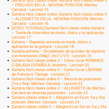
Guitarra fácil, clases online. Guitarra fácil clases online II
– PRELUDIO EN LA - NOVENA POSICIÓN. Matteo.
Carcassi - Lección 15.
Guitarra fácil, clases online. Guitarra fácil clases online II
– ALLEGRETTO EN LA - NOVENA POSICIÓN. Matteo.
Carcassi - Lección 16.
[VIDEO TUTORIAL] Guitarra fácil clases online Guitarra
– Teoría de Intervalos en modo Jónico y su aplicación -
Lección 17
Guitarra – Diapasón, armonía en modo Jónico y
aplicación en la guitarra - Lección 18.
Guitarra armonía – Encadenado de acordes de séptima
con inversiones (IMaj7, IIm7 y V7) - Lección 19.
Guitarra fácil clases online II – Cómo tocar ROMANCE
O BALADA ESPAÑOLA. Anónimo - Lección 20.
Guitarra fácil clases online II – Como tocar LÁGRIMA
de Francisco Tárrega - Lección 21.
Guitarra fácil clases online II – Mezcla de posiciones
(1ra y 9na). Matteo. Carcassi - Lección 22
Guitarra fácil clases online II – ALLEGRETO de Matteo
Carcassi en diversas posiciones - Lección 23
Guitarra clases online II – Allegretto en Fa en 1ra y 5ta
posición. Matteo. Carcassi - Lección 24
Guitarra clases online II – Allegretto en Sol en 1ra y 5ta