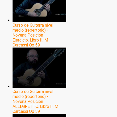
Curso de Guitarra nivel
medio (repertorio) -
Novena Posición
Ejercicio. Libro II, M
Carcassi Op 59
Curso de Guitarra nivel
medio (repertorio) -
Novena Posición
ALLEGRETTO. Libro II, M
Carcassi Op 59