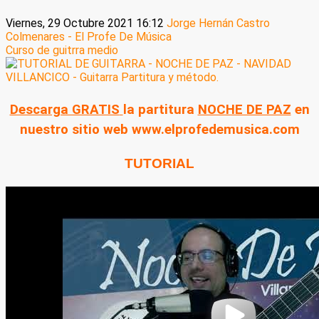
Viernes, 29 Octubre 2021 16:12
Jorge Hernán Castro
Colmenares - El Profe De Música
Curso de guitrra medio
Descarga GRATIS
la partitura
NOCHE DE PAZ
en
nuestro sitio web www.elprofedemusica.com
TUTORIAL