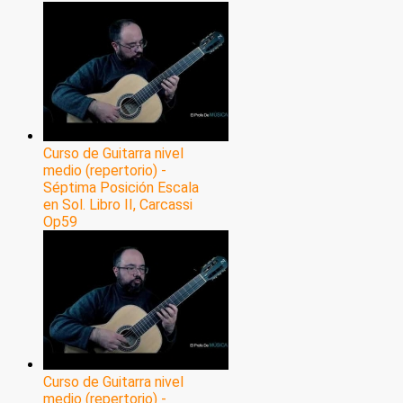
Curso de Guitarra nivel
medio (repertorio) -
Séptima Posición Escala
en Sol. Libro II, Carcassi
Op59
Curso de Guitarra nivel
medio (repertorio) -