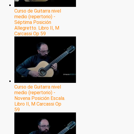
Curso de Guitarra nivel
medio (repertorio) -
Séptima Posición
Allegretto. Libro II, M
Carcassi Op 59
Curso de Guitarra nivel
medio (repertorio) -
Novena Posición Escala.
Libro II, M Carcassi Op
59