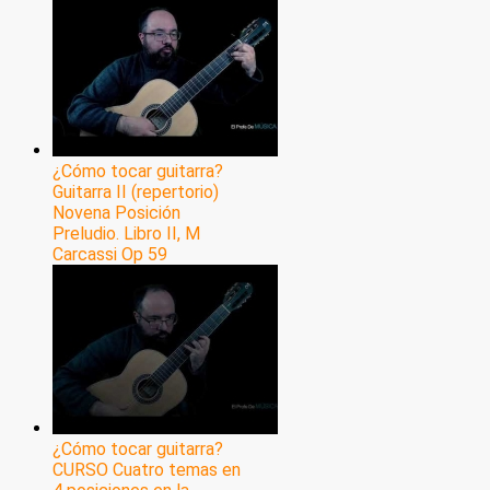
¿Cómo tocar guitarra?
Guitarra II (repertorio)
Novena Posición
Preludio. Libro II, M
Carcassi Op 59
¿Cómo tocar guitarra?
CURSO Cuatro temas en