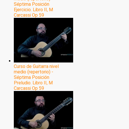
Séptima Posición
Ejercicio. Libro II, M
Carcassi Op 59
Curso de Guitarra nivel
medio (repertorio) -
Séptima Posición
Preludio. Libro II, M
Carcassi Op 59