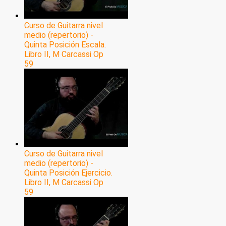
Curso de Guitarra nivel
medio (repertorio) -
Quinta Posición Escala.
Libro II, M Carcassi Op
59
Curso de Guitarra nivel
medio (repertorio) -
Quinta Posición Ejercicio.
Libro II, M Carcassi Op
59