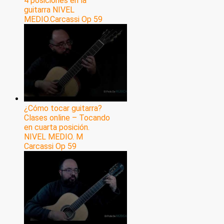
4 posiciones en la
guitarra NIVEL
MEDIO.Carcassi Op 59
¿Cómo tocar guitarra?
Clases online – Tocando
en cuarta posición.
NIVEL MEDIO. M
Carcassi Op 59