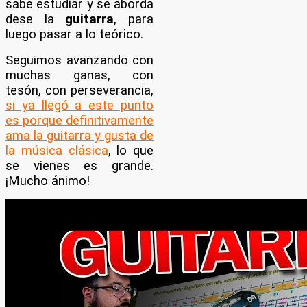
sabe estudiar y se aborda
dese la
guitarra
, para
luego pasar a lo teórico.
Seguimos avanzando con
muchas ganas, con
tesón, con perseverancia,
si ya llegó a este punto
es porque definitivamente
ama la guitarra y gusta de
la música clásica
, lo que
se vienes es grande.
¡Mucho ánimo!