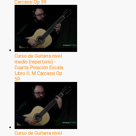
Carcassi Op 59
Curso de Guitarra nivel
medio (repertorio) -
Cuarta Posición Escala.
Libro II, M Carcassi Op
59
Curso de Guitarra nivel