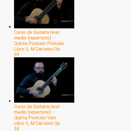
Curso de Guitarra nivel
medio (repertorio) -
Quinta Posición Preludio.
Libro II, M Carcassi Op
59
Curso de Guitarra nivel
medio (repertorio) -
Quinta Posición Vals.
Libro II, M Carcassi Op
59