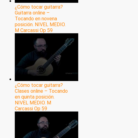
¿Cómo tocar guitarra?
Guitarra online –
Tocando en novena
posición. NIVEL MEDIO.
M Carcassi Op 59
¿Cómo tocar guitarra?
Clases online – Tocando
en quinta posición.
NIVEL MEDIO. M
Carcassi Op 59