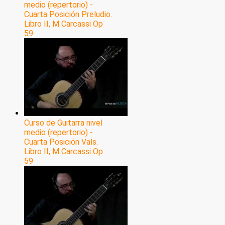
medio (repertorio) -
Cuarta Posición Preludio.
Libro II, M Carcassi Op
59
Curso de Guitarra nivel
medio (repertorio) -
Cuarta Posición Vals.
Libro II, M Carcassi Op
59