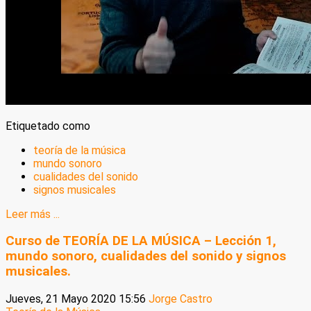
Etiquetado como
teoría de la música
mundo sonoro
cualidades del sonido
signos musicales
Leer más ...
Curso de TEORÍA DE LA MÚSICA – Lección 1,
mundo sonoro, cualidades del sonido y signos
musicales.
Jueves, 21 Mayo 2020 15:56
Jorge Castro