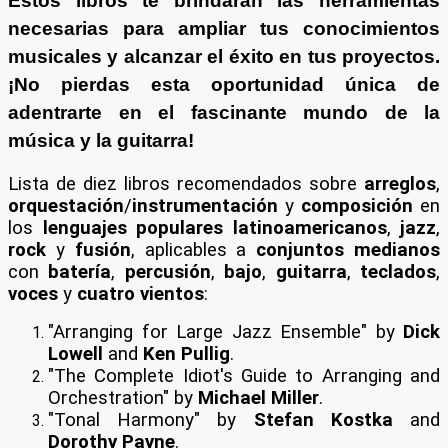
Estos libros te brindarán las herramientas
necesarias para ampliar tus conocimientos
musicales y alcanzar el éxito en tus proyectos.
¡No pierdas esta oportunidad única de
adentrarte en el fascinante mundo de la
música y la guitarra!
Lista de diez libros recomendados sobre
arreglos
,
orquestación
/
instrumentación
y
composición
en
los
lenguajes populares
latinoamericanos
,
jazz
,
rock
y
fusión
, aplicables a
conjuntos medianos
con
batería
,
percusión
,
bajo
,
guitarra
,
teclados
,
voces
y
cuatro vientos
:
"Arranging for Large Jazz Ensemble" by
Dick
Lowell
and
Ken Pullig
.
"The Complete Idiot's Guide to Arranging and
Orchestration" by
Michael Miller
.
"Tonal Harmony" by
Stefan Kostka
and
Dorothy Payne
.