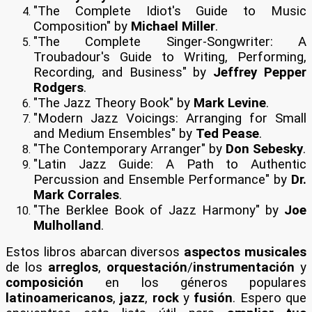
"The Complete Idiot's Guide to Music
Composition" by
Michael Miller
.
"The Complete Singer-Songwriter: A
Troubadour's Guide to Writing, Performing,
Recording, and Business" by
Jeffrey Pepper
Rodgers
.
"The Jazz Theory Book" by
Mark Levine
.
"Modern Jazz Voicings: Arranging for Small
and Medium Ensembles" by
Ted Pease
.
"The Contemporary Arranger" by
Don Sebesky
.
"Latin Jazz Guide: A Path to Authentic
Percussion and Ensemble Performance" by
Dr.
Mark Corrales
.
"The Berklee Book of Jazz Harmony" by
Joe
Mulholland
.
Estos libros abarcan diversos
aspectos musicales
de los
arreglos
,
orquestación
/
instrumentación
y
composición
en los géneros populares
latinoamericanos
,
jazz
,
rock
y
fusión
. Espero que