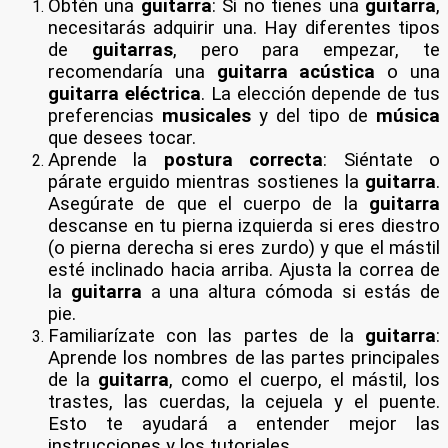
Obtén una
guitarra
: Si no tienes una
guitarra
,
necesitarás adquirir una. Hay diferentes tipos
de
guitarras
, pero para empezar, te
recomendaría una
guitarra acústica
o una
guitarra eléctrica
. La elección depende de tus
preferencias
musicales
y del tipo de
música
que desees tocar.
Aprende la
postura correcta
: Siéntate o
párate erguido mientras sostienes la
guitarra
.
Asegúrate de que el cuerpo de la
guitarra
descanse en tu pierna izquierda si eres diestro
(o pierna derecha si eres zurdo) y que el mástil
esté inclinado hacia arriba. Ajusta la correa de
la
guitarra
a una altura cómoda si estás de
pie.
Familiarízate con las partes de la
guitarra
:
Aprende los nombres de las partes principales
de la
guitarra
, como el cuerpo, el mástil, los
trastes, las cuerdas, la cejuela y el puente.
Esto te ayudará a entender mejor las
instrucciones y los tutoriales.