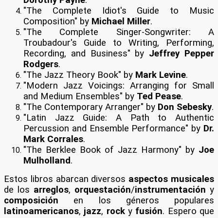
"The Complete Idiot's Guide to Music
Composition" by
Michael Miller
.
"The Complete Singer-Songwriter: A
Troubadour's Guide to Writing, Performing,
Recording, and Business" by
Jeffrey Pepper
Rodgers
.
"The Jazz Theory Book" by
Mark Levine
.
"Modern Jazz Voicings: Arranging for Small
and Medium Ensembles" by
Ted Pease
.
"The Contemporary Arranger" by
Don Sebesky
.
"Latin Jazz Guide: A Path to Authentic
Percussion and Ensemble Performance" by
Dr.
Mark Corrales
.
"The Berklee Book of Jazz Harmony" by
Joe
Mulholland
.
Estos libros abarcan diversos
aspectos musicales
de los
arreglos
,
orquestación
/
instrumentación
y
composición
en los géneros populares
latinoamericanos
,
jazz
,
rock
y
fusión
. Espero que