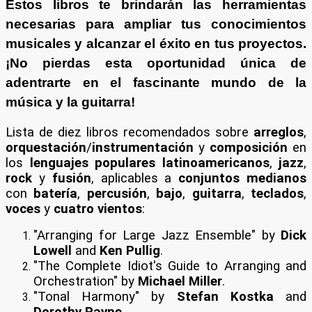
Estos libros te brindarán las herramientas
necesarias para ampliar tus conocimientos
musicales y alcanzar el éxito en tus proyectos.
¡No pierdas esta oportunidad única de
adentrarte en el fascinante mundo de la
música y la guitarra!
Lista de diez libros recomendados sobre
arreglos
,
orquestación
/
instrumentación
y
composición
en
los
lenguajes populares
latinoamericanos
,
jazz
,
rock
y
fusión
, aplicables a
conjuntos medianos
con
batería
,
percusión
,
bajo
,
guitarra
,
teclados
,
voces
y
cuatro vientos
:
"Arranging for Large Jazz Ensemble" by
Dick
Lowell
and
Ken Pullig
.
"The Complete Idiot's Guide to Arranging and
Orchestration" by
Michael Miller
.
"Tonal Harmony" by
Stefan Kostka
and
Dorothy Payne
.